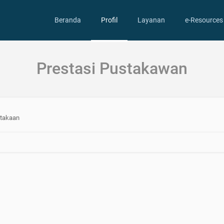
Beranda
Profil
Layanan
e-Resources
Prestasi Pustakawan
stakaan